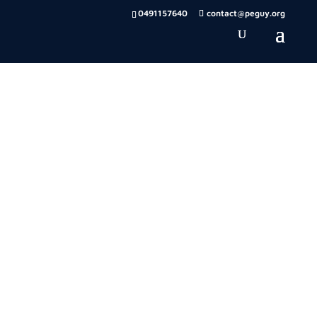
0491157640
contact@peguy.org