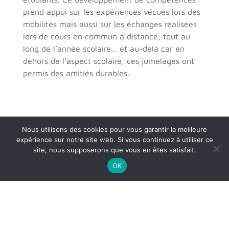
prend appui sur les expériences vécues lors des
mobilités mais aussi sur les échanges réalisées
lors de cours en commun à distance, tout au
long de l’année scolaire… et au-delà car en
dehors de l’aspect scolaire, ces jumelages ont
permis des amitiés durables.
Nous utilisons des cookies pour vous garantir la meilleure
expérience sur notre site web. Si vous continuez à utiliser ce
site, nous supposerons que vous en êtes satisfait.
OK
En raison des contraintes
sanitaires dues à la covid, un
jumelage virtuel a été mis en
place. Il est constitué de
rencontres à thèmes, de manière