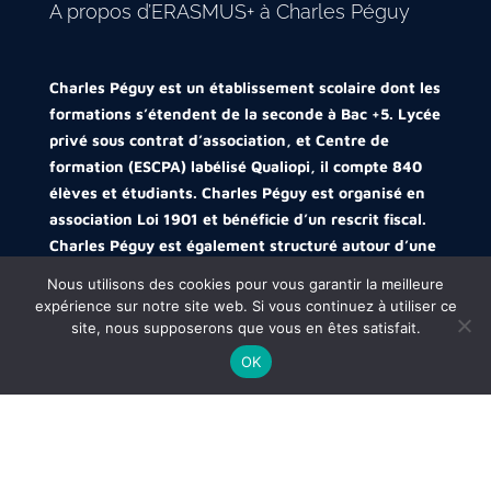
A propos d’ERASMUS+ à Charles Péguy
Charles Péguy est un établissement scolaire dont les
formations s’étendent de la seconde à Bac +5. Lycée
privé sous contrat d’association, et Centre de
formation (ESCPA) labélisé Qualiopi, il compte 840
élèves et étudiants. Charles Péguy est organisé en
association Loi 1901 et bénéficie d’un rescrit fiscal.
Charles Péguy est également structuré autour d’une
UFA afin de permettre l’apprentissage dès le Bac+3.
Nous utilisons des cookies pour vous garantir la meilleure
Notre établissement est associé à l’Enseignement
expérience sur notre site web. Si vous continuez à utiliser ce
Catholique et Membre de RENASUP.
site, nous supposerons que vous en êtes satisfait.
OK
Signataire de la charte ERASMUS +, il propose des
stages à l’international à de très nombreux niveaux.
Lycée des Métiers en Tourisme, Finance et
Management.