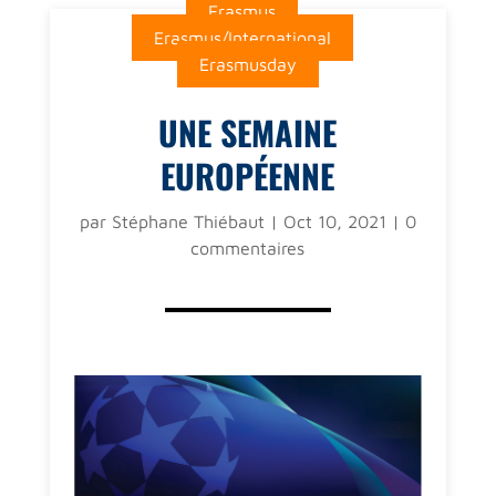
Erasmus
Erasmus/International
Erasmusday
UNE SEMAINE
EUROPÉENNE
par
Stéphane Thiébaut
|
Oct 10, 2021
|
0
commentaires