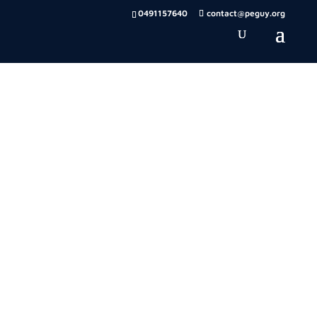
0491157640
contact@peguy.org