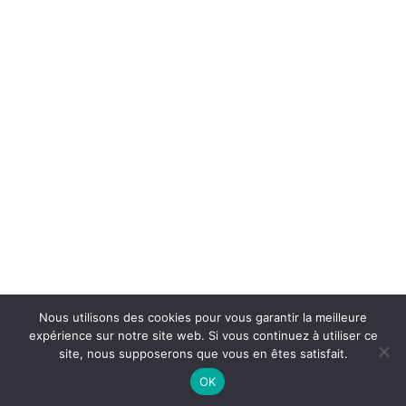
Péguy ! Nous allons dignement fêter
l'Europe cette semaine à Charles Péguy
avec plusieurs temps forts...
Isabelle Ambrosino
Aline SAMADET, professeur d'Italien de
#CharlesPeguy et ses élèves de Seconde,
vont célébrer Lundi 14 Juin à 17h00, la fin
d'un jumelage virtuel...
Nous utilisons des cookies pour vous garantir la meilleure
expérience sur notre site web. Si vous continuez à utiliser ce
site, nous supposerons que vous en êtes satisfait.
OK