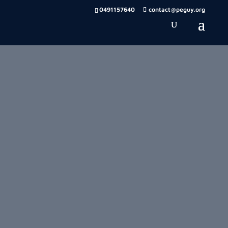
0491157640
contact@peguy.org