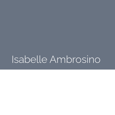
Isabelle Ambrosino
Stéphane Thiébaut
C'est la semaine de l'Europe à Charles