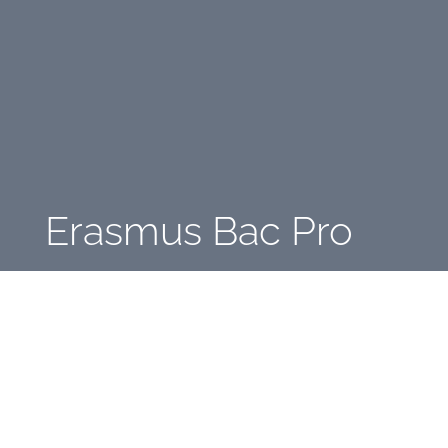
Erasmus Bac Pro
Stéphane Thiébaut
C'est la semaine de l'Europe à Charles