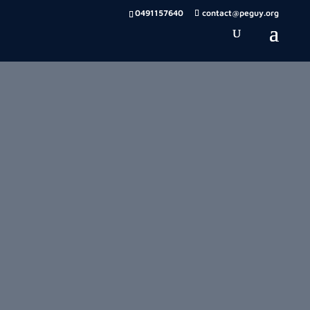
0491157640
contact@peguy.org