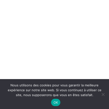
Péguy ! Nous allons dignement fêter
l'Europe cette semaine à Charles Péguy
avec plusieurs temps forts...
Isabelle Ambrosino
Aline SAMADET, professeur d'Italien de
#CharlesPeguy et ses élèves de Seconde,
vont célébrer Lundi 14 Juin à 17h00, la fin
d'un jumelage virtuel...
Nous utilisons des cookies pour vous garantir la meilleure
expérience sur notre site web. Si vous continuez à utiliser ce
site, nous supposerons que vous en êtes satisfait.
OK